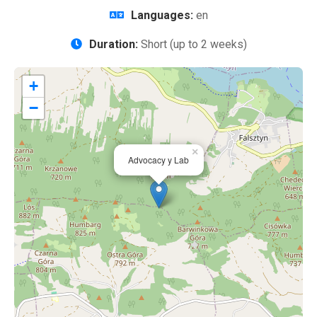
Languages:
en
Duration:
Short (up to 2 weeks)
+
−
×
Advocacy y Lab